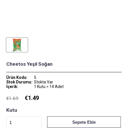
Cheetos Yeşil Soğan
Ürün Kodu
:
5
Stok Durumu
:
Stokta Var
İçerik
:
1
Kutu
= 14
Adet
€1.49
€1.69
Kutu
Sepete Ekle